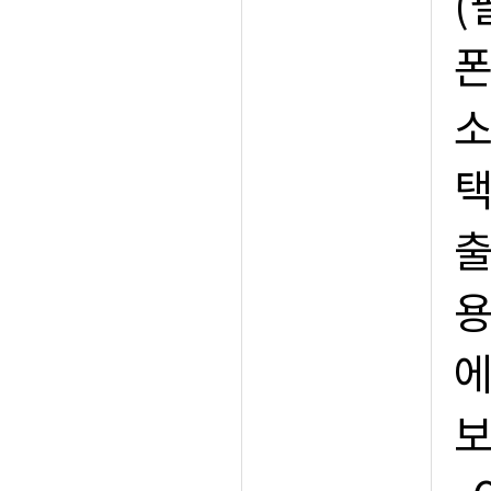
(
폰
소
택
출
용
에