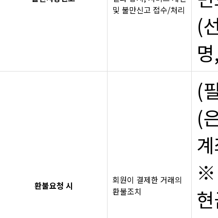
및 불만신고 접수/처리
(
명
(
(
계
※
회원이 결제한 거래의
환불요청 시
환불조치
현