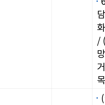
담
화
/
망
거