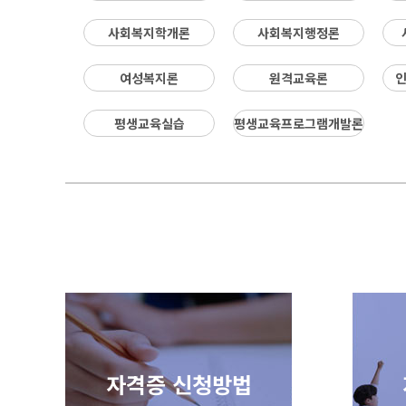
※ 기관실습 가능 기간 : 2026년 9월 21
사회복지학개론
사회복지행정론
일(월) ~ 2026년 12월 13일(일)까지 (
단, 평일반 신청자는 9월 19일(토) 부터 
능) ※ 실습 일정은 기관실습 가능기간으
여성복지론
원격교육론
로 실습기관과 일정을 개강전까지 조율
주세요 ※ 실습기관 찾아보기 (실습기
평생교육실습
평생교육프로그램개발론
관은 학습자가 선정) 한국사회복지사
협회 ☞ 실습기관검색 6. 기관실습 진행
절차 1) 수강신청 및 등록 후 실습기관 선
정 2) 실습기관 선정이 확정되시면 실습전
서류 제출 ※ 제출방법 : 홈페이지 상
단 메뉴 실습지원 >사회복지사> 현장실
습서류작성 클릭 후 작성 ※ 실습전 서류
는 개강(9/10)후, 실습시작 3일 전에 홈
이지에서 작성 후 제출. 3) 교육원에서 실
습전서류 확인 후 실습기관으로 공문 발
공문발송 담당부서: 학사행정실 051-
999-0171/ 0172 4) 일정에 맞춰 실습 시
작 5) 실습일지 및 서류 제출 마감 : 2026
년 12월 18일(금) 7. 오프라인 출석세미
자격증 신청방법
나 일정안내 1) 토요일 출석세미나 주말
반 수강신청은 과목명 "사회복지현장실