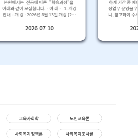
본원에서는 전공에 따른 "학습과정"을
하계 기간 중 에너
아래와 같이 모집합니다. - 아 래 - 1. 개강
정업무 운영을 위
- 개 강 : 2026년 8월 13일 개강 (26-
니, 참고하여 주시기 바랍
2학기3차) - 수강기간 : 2026년 8월 13
무 기간 - 2026. 7. 
일(목) ~ 2026년 11월 25일(수) - 모집기
(금) ■ 근무시간 - 09:00 ~ 17:00 ■ 안내
2026-07-10
2026
간 : 2026년 8월 12일(수)까지, 선착순 모
사항 - 강의수강 
집마감 2. 학습과정 - 사회복지사 / 건강
로 진행됩니다. - 
가정사 / 교양 - 수강신청방법 : 홈페이지
근무시간 내 이용하여
회원가입 > 수강신청 > 2026년 2학기 3차
사 일정 참고하시기
클릭 > 과목별 수강신청 - 학습대상별 학
이 없으시도록 양해 부
습설계 및 수강신청 상담드립니다. ☎
1600 - 5167 3. 학사일정 수강기간
8/13(목) ~11/25(수) 총 15주 학습계획서
/13(목) ~ 9/2(수) 1주~3주 토론 9/3(목)
~ 10/12(월) 40일 퀴즈 9/18(목) ~
9/23(수) 6주차 내 중간고사 10/1(목) ~
/5(월) 8주차, 총 5일간 과제 10/15(목)
~ 11/25(수) 10주차 ~ 종강일 기말고사
11/19(목) ~11/23(월) 15주차, 총 5일간
교육사회학
노인교육론
성적 열람 12/7(월) ~12/9(수) 전체성적
공개 성적 확정 2026년 12월 11일 성적
 학점인정신청 2027년 1월 4. 수강
사회복지정책론
사회복지조사론
전 유의사항 - 모집 인원에 따라 조기마감