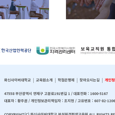
23일(수) *성적확정: 2027년 1월8일
*학점인정신청: 2027년 1월 ※ 상기 일
정은 사정에 따라 변경될 수 있습니다. 9.
기관 실습 절차 1) 수강신청 및 등록 후 실
습기관 선정 2) 개강 전, 실습전서류 제출 :
홈페이지의 <실습지원-평생교육사-현장
실습서류작성> 3) 교육원에서 실습전서
류 확인 후 기관으로 공문 발송 ( 담당부서:
학사행정실 051-999-0171 /0172 ) 4)
일정에 맞춰 실습 시작 10. 유의사항 1) 온
라인 강의는 각 차시의 강의를 해당 기간
내 100% 수강하여야 출석으로 인정되며,
전체 강의 중 80% 이상 출석하여야 이수
합
가능합니다. 2) 오리엔테이션(1차), 종결
평가회(3차) 불참 시 이수 불가 : 지침에 의
참
해 필수로 참석해야 합니다. 3) 선이수과
화신사이버대학교
교육원소개
학점은행제
찾아오시는길
개인정
목 미이수자는 등록 불가 : 개강 전까지 이
.
수가 완료되어 성적증명서가 제출되어야
47558 부산광역시 연제구 고분로191번길 1 / 대표전화 : 1600-5167
합니다. 4) 반드시 개강 후(오리엔테이션
이후) 실습을 시작해야 합니다. (공문도 개
대표자 : 황주권 / 개인정보관리책임자 : 조지현 / 고유번호 : 607-82-120
강 후 발송) 5) 실습전 서류는 반드시 실습
시작 전에 홈페이지를 통해 교육원으로 제
COPYRIGHT(C) 화신사이버대학교 부설원격평생교육원 ALL RIGHTS RE