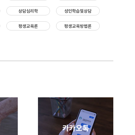
또는 폐강되는 과목이 있을 수 있습니다. -
상담심리학
성인학습및상담
강의실 입장은 범용공동인증서 로그인으
로 개강일(8월 13일) 오전 10시 이후 접속
가능합니다. - 개강(8/13) 후 수강컴퓨터
평생교육론
평생교육방법론
등록하기에서 아이피와 맥어드레스를 등
록 하고 수강 시작합니다. - 범용공동인증
서 : 홈페이지 학습지원 > 공지사항 "범
용공동인증서 발급방법 안내" 참고 - 모
바일수강 방법: 홈페이지 간편메뉴 > "모
바일 수강방법" 참고 5. 문의처 - 학습설
계,수강신청 : 1600-5167 - 학사행정실
(개강후 수강방법및 현장실습 관련 서류문
의) : 051-999-0171 / 0172 - 카카오톡
채널 : http://pf.kakao.com/_zcxgNK
(친구추가 후 채팅상담)
카카오톡