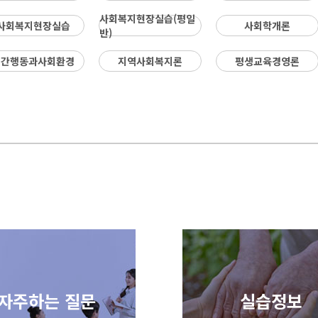
육프로그램개발론) 이수 완료자 (개강 전
사회복지현장실습(평일
사회복지현장실습
사회학개론
에 성적증명서 제출이 가능한 자) 6. 신청
반)
가
방법 : 교육원 문의 (1600-5167) ※ 신청
순서: 회원가입> 수강신청 > 2026년 2학
인간행동과사회환경
지역사회복지론
평생교육경영론
해
기4차 클릭> 평생교육실습 과목체크> 수
강신청하기 7. 강의 구성 ※ 주차별(2주
~6주) 온라인 강의(수강 필수) + 오프라인
출석 세미나 3회 (2회 필수 참석) + 기관
실습 160시간 8. 학사일정 1) 주차별(2주
~6주) 온라인 강의 수강(필수) 2) 오프라
인 출석 세미나 (오리엔테이션, 종결평가
회 필수 참석) 오프라인 출석 세미나 일정
1차 : 오리엔테이션(필수) 2차 : 중간평가
페
회 3차 : 종결평가회(필수) 9/12(토) 오전
10시~13시 10/31(토) 오전10시~13시
송
12/19(토) 오전10시~13시 ※ 오프라인
세미나 일정은 학습자가 임의로 변경할 수
없으며, 반드시 해당 일정에 맞춰 필수로
참석해야 합니다. ※ 오프라인 세미나는
개인 사정으로 인한 공결 적용이 불가합니
자주하는 질문
실습정보
다. 4) 실습일지 및 서류 제출 마감 : 2026
년 12월 18일(금) 5) 종강 : 2026년 12월