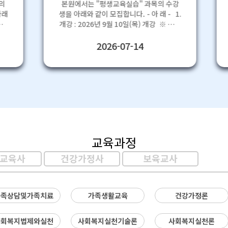
본원에서는 "평생교육실습" 과목의 수강
생을 아래와 같이 모집합니다. - 아 래 - 1.
개강 : 2026년 9월 10일(목) 개강 ※ 수강
안내 
기간 : 2026년 9월 10일(목) ~ 2026년 12
월 23일(수) 2. 모집 기간 : 2026년 9월 9
2026-07-14
일(수)까지 선착순마감 ※ 9월 9일(수)까
내
지 수강신청 및 수강료 납부 마감(수강신
청 후 2일 이내 수강료 납부) ※ 수강료 납
부 후 2일 이내 선이수과목 성적증명서 이
메일(life@hscu.ac.kr) 또는 카카오
제
톡채널 채팅
(https://pf.kakao.com/_zcxgNK) 제
2
출 (9/9제출 마감) ※ 선착순 인원이 모두
모집되면 모집 종료 3. 실습기관 선정 ※
8
교육과정
기관실습 가능 기간 : 2026년 9월 14일
4
(월) ~ 2026년 12월 13일(일)까지 ※ 실
교육사
건강가정사
보육교사
수
습 일정은 기관실습 가능기간으로 실습기
10
관과 일정을 조율해주세요 ※ 실습기관
찾아보기 (실습기관은 학습자가 선정) ☞
가족상담및가족치료
가족생활교육
건강가정론
+
평생교육사 실습기관 검색 4. 수강료 :
300,000원 (제주도 제외) 5. 신청 조건 -
선이수과목 : 전공필수 4과목(평생교육론,
확정
사회복지법제와실천
사회복지실천기술론
사회복지실천론
평생교육경영론, 평생교육방법론, 평생교