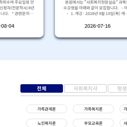
 학위수여 주요일정 안
본원에서는 "사회복지현장실습" 과목의
수강생을 아래와 같이 모집합니다. - 아래
련문의는
- 1. 개강 : 2026년 9월 10일(목) 개강
터
※ 수강 기간 : 2026년 9월10일(목) ~
 * 첨부파일
2026년 12월23일(수) 2. 모집 기간 :
08-04
2026-07-16
조
2026년 9월 9일(수)까지 선착순 마감 ※
9월 9일(수)까지 수강료 납부 후 2일 이
선이수과목 성적증명서 이메일
(life@hscu.ac.kr) 또는 카카오톡채널
채팅
(https://pf.kakao.com/_zcxgNK) 
출 (9/9제출 마감) ※ 성적증명서 제출확
인>> 학사행정실 051-999-0171/ 017
※ 선착순 모집마감 3. 신청 방법 : 교육
원 문의 (1600-5167) ※ 수강신청 순서
회원가입 > 수강신청 > 2026년 2학기 
전체
사회복지사
평생
차 클릭> 사회복지현장실습 과목체크> 
강신청하기 4. 강의 구성 (실습 세미나 15
회 (30시간) + 기관실습 160시간) ※ 실습
가족관계론
가족복지론
세미나: 온라인세미나 (12회, 24시간) 
출석세미나(3회, 6시간) 실습 세미나
총 15회는 100% 필수 (1회라도 결석 시
노인복지론
부모교육론
F학점 처리) 5. 기관실습 일정 및 선정