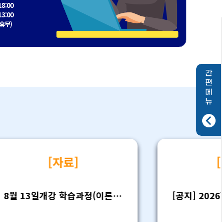
18:00
13:00
 휴무)
간
편
메
뉴
[자료]
[
8월 13일개강 학습과정(이론) 모집안내(26-2학기 3차)